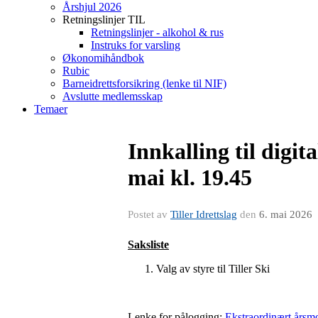
Årshjul 2026
Retningslinjer TIL
Retningslinjer - alkohol & rus
Instruks for varsling
Økonomihåndbok
Rubic
Barneidrettsforsikring (lenke til NIF)
Avslutte medlemsskap
Temaer
Innkalling til digit
mai kl. 19.45
Postet av
Tiller Idrettslag
den
6. mai 2026
Saksliste
Valg av styre til Tiller Ski
Lenke for pålogging:
Ekstraordinært årsmøt