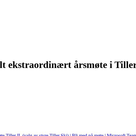
alt ekstraordinært årsmøte i Tille
e Tiller IL (valg av styre Tiller Ski) | Bli med på møte | Microsoft Tea