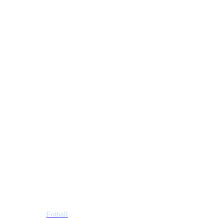
Tiller Idrettslag
Postboks 353 Tiller
7477 Trondheim
Idretter
Fotball