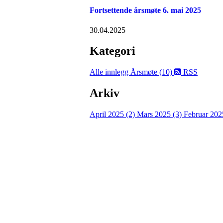
Fortsettende årsmøte 6. mai 2025
30.04.2025
Kategori
Alle innlegg
Årsmøte (10)
RSS
Arkiv
April 2025 (2)
Mars 2025 (3)
Februar 202
Bli medlem i idrettslaget!
Trykk her for innmelding