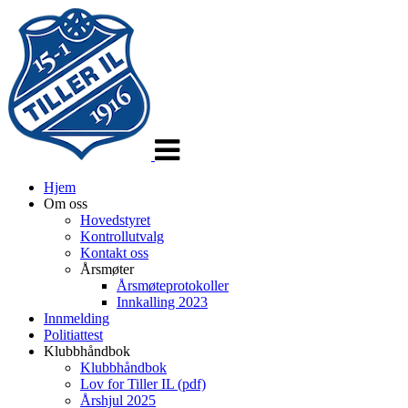
Veksle
navigasjon
Hjem
Om oss
Hovedstyret
Kontrollutvalg
Kontakt oss
Årsmøter
Årsmøteprotokoller
Innkalling 2023
Innmelding
Politiattest
Klubbhåndbok
Klubbhåndbok
Lov for Tiller IL (pdf)
Årshjul 2025