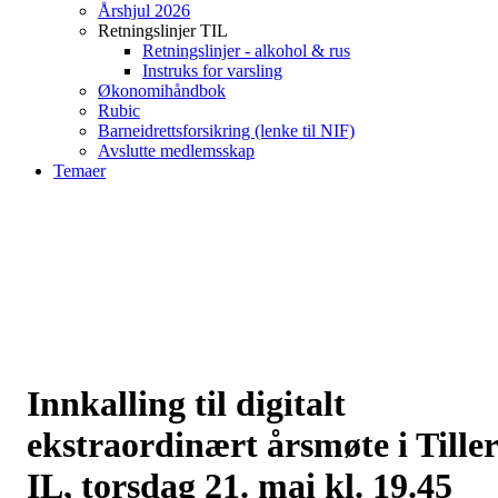
Årshjul 2026
Retningslinjer TIL
Retningslinjer - alkohol & rus
Instruks for varsling
Økonomihåndbok
Rubic
Barneidrettsforsikring (lenke til NIF)
Avslutte medlemsskap
Temaer
Innkalling til digitalt
ekstraordinært årsmøte i Tiller
IL, torsdag 21. mai kl. 19.45