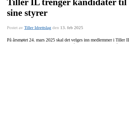
Tiller IL trenger kandidater til
sine styrer
Postet av
Tiller Idrettslag
den
13. feb 2025
På årsmøtet 24. mars 2025 skal det velges inn medlemmer i Tiller I
sine styrer. I tabellen nedenfor framgår hvor mange som er på valg 
den enkelte særgruppe og i hovedstyrets arbeidsutvalg ifølge
protokollen fra årsmøtet i 2024. I tillegg til disse, har enkelte av de
øvrige styremedlemmene trukket seg, slik at det reelle behovet for
nye styremedlemmer er enda større.