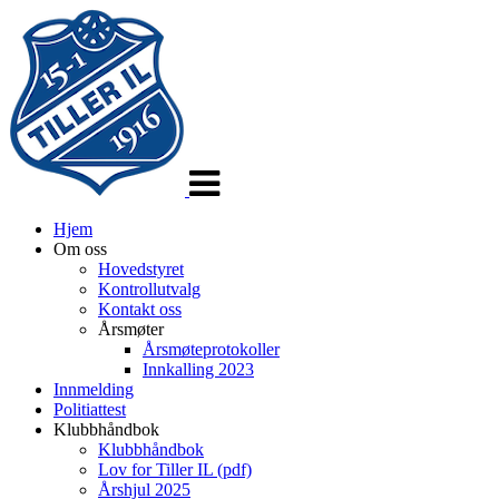
Veksle
navigasjon
Hjem
Om oss
Hovedstyret
Kontrollutvalg
Kontakt oss
Årsmøter
Årsmøteprotokoller
Innkalling 2023
Innmelding
Politiattest
Klubbhåndbok
Klubbhåndbok
Lov for Tiller IL (pdf)
Årshjul 2025