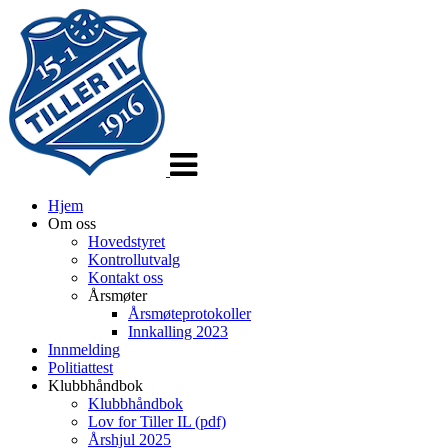
Veksle
navigasjon
Hjem
Om oss
Hovedstyret
Kontrollutvalg
Kontakt oss
Årsmøter
Årsmøteprotokoller
Innkalling 2023
Innmelding
Politiattest
Klubbhåndbok
Klubbhåndbok
Lov for Tiller IL (pdf)
Årshjul 2025