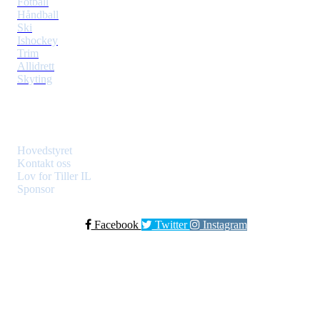
Fotball
Håndball
Ski
Ishockey
Trim
Allidrett
Skyting
Klubben
Hovedstyret
Kontakt oss
Lov for Tiller IL
Sponsor
Facebook
Twitter
Instagram