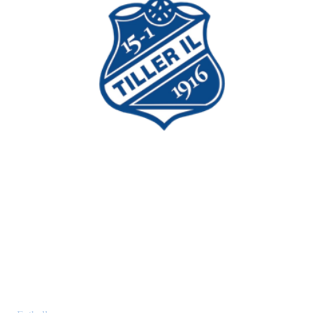
Tiller Idrettslag
Postboks 353 Tiller
7477 Trondheim
Idretter