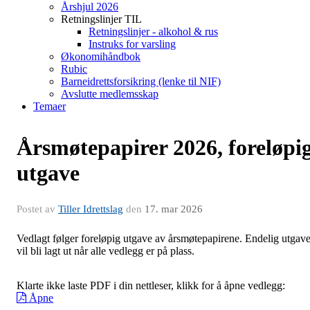
Årshjul 2026
Retningslinjer TIL
Retningslinjer - alkohol & rus
Instruks for varsling
Økonomihåndbok
Rubic
Barneidrettsforsikring (lenke til NIF)
Avslutte medlemsskap
Temaer
Årsmøtepapirer 2026, foreløpi
utgave
Postet av
Tiller Idrettslag
den
17. mar 2026
Vedlagt følger foreløpig utgave av årsmøtepapirene. Endelig utgav
vil bli lagt ut når alle vedlegg er på plass.
Klarte ikke laste PDF i din nettleser, klikk for å åpne vedlegg:
Åpne