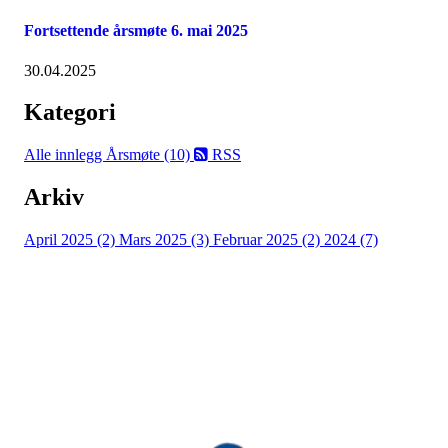
Fortsettende årsmøte 6. mai 2025
30.04.2025
Kategori
Alle innlegg
Årsmøte (10)
RSS
Arkiv
April 2025 (2)
Mars 2025 (3)
Februar 2025 (2)
2024 (7)
Bli medlem i idrettslaget!
Trykk her for innmelding