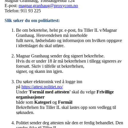
Magnar Granhaug, Tonstadgrenda 124
E-post:
magnar.granhaug@proxycom.no
Telefon: 911 93 225
Slik søker du om politiattest:
Be om bekretelse, helst pr. e-post, fra Tiller IL v/Magnar
Granhaug. Henvendelsen må inneholde
fullt navn, fødselsdato og informasjon om hvilken oppgave
i idrettslaget du skal utføre.
Magnar Granhaug sender deg signert bekreftelse.
Hvis du er under 18 år må bekreftelsen i tillegg signeres av
foresatt. Skriv i tilfelle ut bekreftelsen,
signer, og skann inn igjen.
Du søker elektronisk ved å logge inn
på
https://attest.politiet.no/
Under
'Formål med attesten'
skal du velge
Frivillige
organisasjoner
både som
Kategori
og
Formål
Bekreftelsen fra Tiller IL skal lastes opp som vedlegg til
søknaden.
Politiet sender deg attesten når den er ferdig behandlet. Den
sendes ikke til Tiller IL.