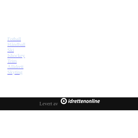
Postboks 353 Tiller
7477 Trondheim
Idretter
Fotball
Håndball
Ski
Ishockey
Trim
Allidrett
Skyting
Klubben
Hovedstyret
Levert av
Kontakt oss
Lov for Tiller IL
Sponsor
Facebook
Twitter
Instagram