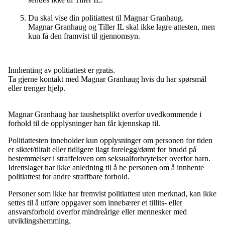
Du skal vise din politiattest til Magnar Granhaug.
Magnar Granhaug og Tiller IL skal ikke lagre attesten, men
kun få den framvist til gjennomsyn.
Innhenting av politiattest er gratis.
Ta gjerne kontakt med Magnar Granhaug hvis du har spørsmål
eller trenger hjelp.
Magnar Granhaug har taushetsplikt overfor uvedkommende i
forhold til de opplysninger han får kjennskap til.
Politiattesten inneholder kun opplysninger om personen for tiden
er siktet/tiltalt eller tidligere ilagt forelegg/dømt for brudd på
bestemmelser i straffeloven om seksualforbrytelser overfor barn.
Idrettslaget har ikke anledning til å be personen om å innhente
politiattest for andre straffbare forhold.
Personer som ikke har fremvist politiattest uten merknad, kan ikke
settes til å utføre oppgaver som innebærer et tillits- eller
ansvarsforhold overfor mindreårige eller mennesker med
utviklingshemming.