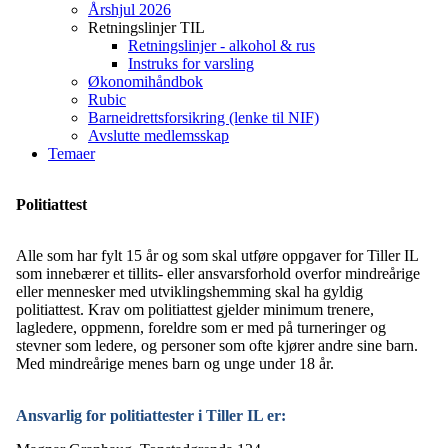
Årshjul 2026
Retningslinjer TIL
Retningslinjer - alkohol & rus
Instruks for varsling
Økonomihåndbok
Rubic
Barneidrettsforsikring (lenke til NIF)
Avslutte medlemsskap
Temaer
Politiattest
Alle som har fylt 15 år og som skal utføre oppgaver for Tiller IL
som innebærer et tillits- eller ansvarsforhold overfor mindreårige
eller mennesker med utviklingshemming skal ha gyldig
politiattest. Krav om politiattest gjelder minimum trenere,
lagledere, oppmenn, foreldre som er med på turneringer og
stevner som ledere, og personer som ofte kjører andre sine barn.
Med mindreårige menes barn og unge under 18 år.
Ansvarlig for politiattester i Tiller IL er: