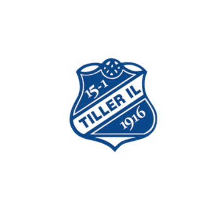
Bli medlem i idrettslaget!
Trykk her for innmelding
Tiller Idrettslag