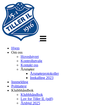
Veksle
navigasjon
Hjem
Om oss
Hovedstyret
Kontrollutvalg
Kontakt oss
Årsmøter
Årsmøteprotokoller
Innkalling 2023
Innmelding
Politiattest
Klubbhåndbok
Klubbhåndbok
Lov for Tiller IL (pdf)
Årshjul 2025