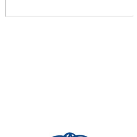
Bli medlem i idrettslaget!
Trykk her for innmelding