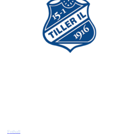
Tiller Idrettslag
Postboks 353 Tiller
7477 Trondheim
Idretter
Fotball