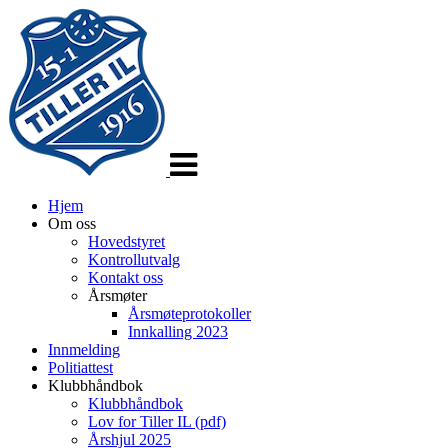
Veksle
navigasjon
Hjem
Om oss
Hovedstyret
Kontrollutvalg
Kontakt oss
Årsmøter
Årsmøteprotokoller
Innkalling 2023
Innmelding
Politiattest
Klubbhåndbok
Klubbhåndbok
Lov for Tiller IL (pdf)
Årshjul 2025