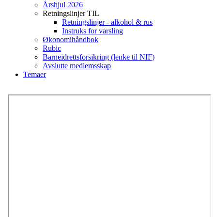
Årshjul 2026
Retningslinjer TIL
Retningslinjer - alkohol & rus
Instruks for varsling
Økonomihåndbok
Rubic
Barneidrettsforsikring (lenke til NIF)
Avslutte medlemsskap
Temaer