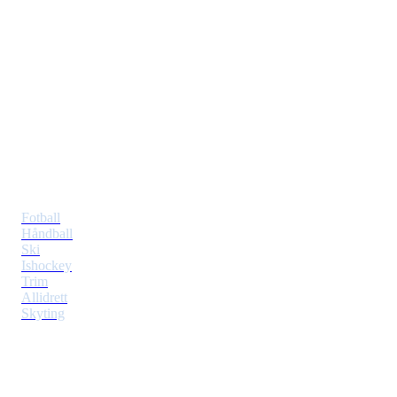
Tiller Idrettslag
Postboks 353 Tiller
7477 Trondheim
Idretter
Fotball
Håndball
Ski
Ishockey
Trim
Allidrett
Skyting
Klubben