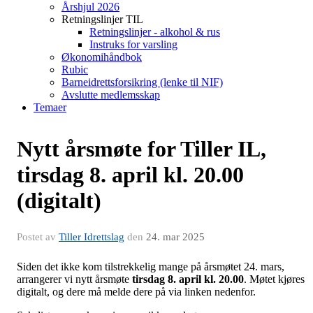
Årshjul 2026
Retningslinjer TIL
Retningslinjer - alkohol & rus
Instruks for varsling
Økonomihåndbok
Rubic
Barneidrettsforsikring (lenke til NIF)
Avslutte medlemsskap
Temaer
Nytt årsmøte for Tiller IL,
tirsdag 8. april kl. 20.00
(digitalt)
Postet av
Tiller Idrettslag
den
24. mar 2025
Siden det ikke kom tilstrekkelig mange på årsmøtet 24. mars,
arrangerer vi nytt årsmøte
tirsdag 8. april kl. 20.00
. Møtet kjøres
digitalt, og dere må melde dere på via linken nedenfor.