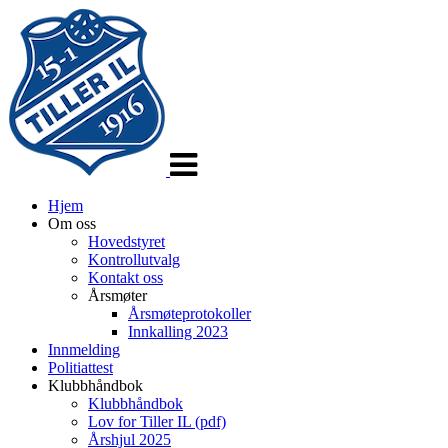
Veksle
navigasjon
Hjem
Om oss
Hovedstyret
Kontrollutvalg
Kontakt oss
Årsmøter
Årsmøteprotokoller
Innkalling 2023
Innmelding
Politiattest
Klubbhåndbok
Klubbhåndbok
Lov for Tiller IL (pdf)
Årshjul 2025