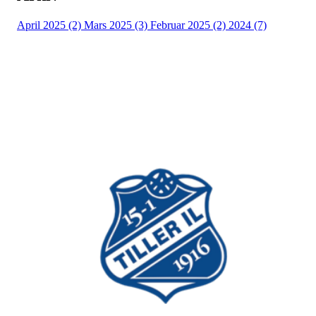
April 2025 (2)
Mars 2025 (3)
Februar 2025 (2)
2024 (7)
Bli medlem i idrettslaget!
Trykk her for innmelding