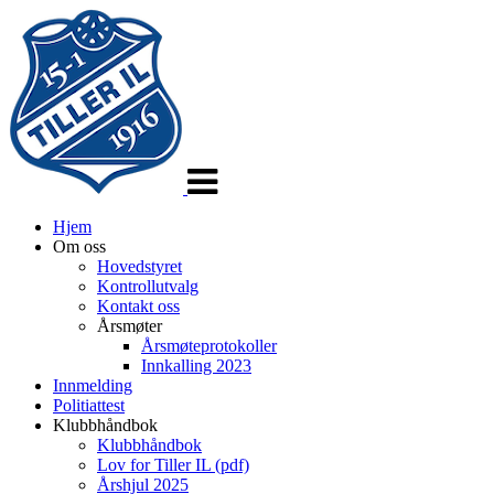
Veksle
navigasjon
Hjem
Om oss
Hovedstyret
Kontrollutvalg
Kontakt oss
Årsmøter
Årsmøteprotokoller
Innkalling 2023
Innmelding
Politiattest
Klubbhåndbok
Klubbhåndbok
Lov for Tiller IL (pdf)
Årshjul 2025