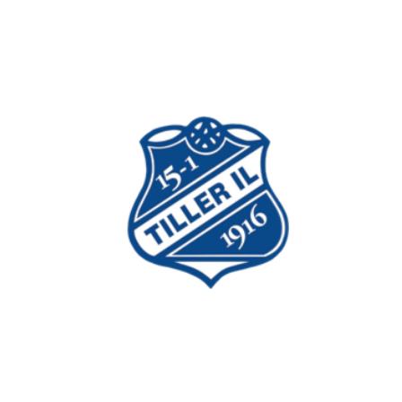
Bli medlem i idrettslaget!
Trykk her for innmelding
Tiller Idrettslag