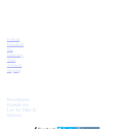
Postboks 353 Tiller
7477 Trondheim
Idretter
Fotball
Håndball
Ski
Ishockey
Trim
Allidrett
Skyting
Klubben
Hovedstyret
Kontakt oss
Lov for Tiller IL
Sponsor