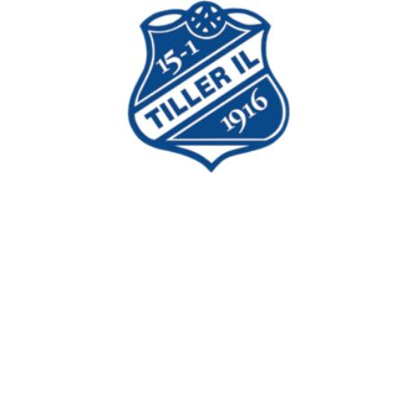
Tiller Idrettslag
Postboks 353 Tiller
7477 Trondheim
Idretter