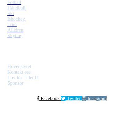
Fotball
Håndball
Ski
Ishockey
Trim
Allidrett
Skyting
Klubben
Hovedstyret
Kontakt oss
Lov for Tiller IL
Sponsor
Facebook
Twitter
Instagram