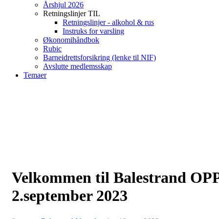
Årshjul 2026
Retningslinjer TIL
Retningslinjer - alkohol & rus
Instruks for varsling
Økonomihåndbok
Rubic
Barneidrettsforsikring (lenke til NIF)
Avslutte medlemsskap
Temaer
Velkommen til Balestrand OP
2.september 2023