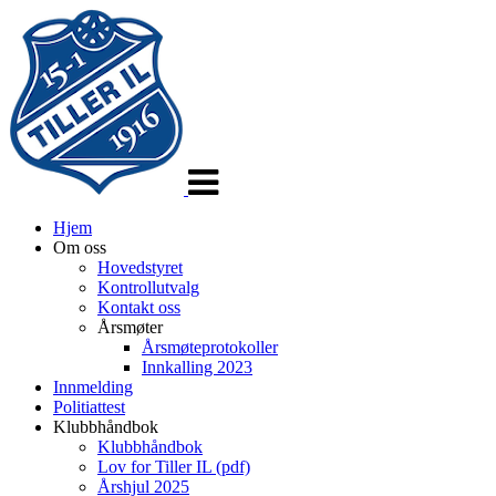
Veksle
navigasjon
Hjem
Om oss
Hovedstyret
Kontrollutvalg
Kontakt oss
Årsmøter
Årsmøteprotokoller
Innkalling 2023
Innmelding
Politiattest
Klubbhåndbok
Klubbhåndbok
Lov for Tiller IL (pdf)
Årshjul 2025