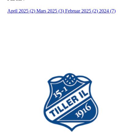
April 2025 (2)
Mars 2025 (3)
Februar 2025 (2)
2024 (7)
Bli medlem i idrettslaget!
Trykk her for innmelding