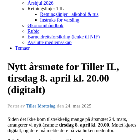
Årshjul 2026
Retningslinjer TIL
Retningslinjer - alkohol & rus
Instruks for varsling
Økonomihåndbok
Rubic
Barneidrettsforsikring (lenke til NIF)
Avslutte medlemsskap
Temaer
Nytt årsmøte for Tiller IL,
tirsdag 8. april kl. 20.00
(digitalt)
Postet av
Tiller Idrettslag
den
24. mar 2025
Siden det ikke kom tilstrekkelig mange på årsmøtet 24. mars,
arrangerer vi nytt årsmøte
tirsdag 8. april kl. 20.00
. Møtet kjøres
digitalt, og dere må melde dere på via linken nedenfor.