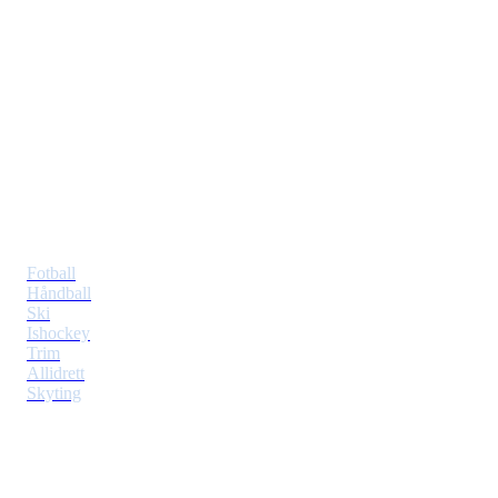
Tiller Idrettslag
Postboks 353 Tiller
7477 Trondheim
Idretter
Fotball
Håndball
Ski
Ishockey
Trim
Allidrett
Skyting
Klubben