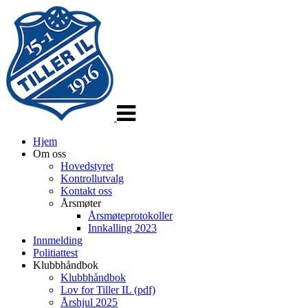
Veksle
navigasjon
Hjem
Om oss
Hovedstyret
Kontrollutvalg
Kontakt oss
Årsmøter
Årsmøteprotokoller
Innkalling 2023
Innmelding
Politiattest
Klubbhåndbok
Klubbhåndbok
Lov for Tiller IL (pdf)
Årshjul 2025