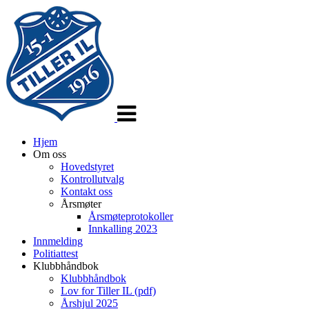
Veksle
navigasjon
Hjem
Om oss
Hovedstyret
Kontrollutvalg
Kontakt oss
Årsmøter
Årsmøteprotokoller
Innkalling 2023
Innmelding
Politiattest
Klubbhåndbok
Klubbhåndbok
Lov for Tiller IL (pdf)
Årshjul 2025