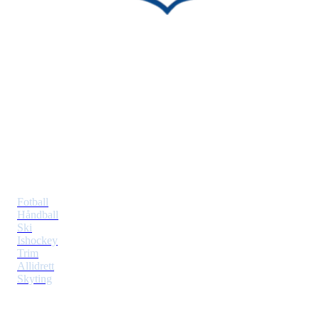
Tiller Idrettslag
Postboks 353 Tiller
7477 Trondheim
Idretter
Fotball
Håndball
Ski
Ishockey
Trim
Allidrett
Skyting