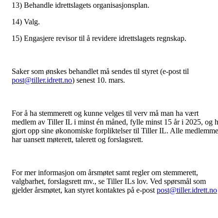
13) Behandle idrettslagets organisasjonsplan.
14) Valg.
15) Engasjere revisor til å revidere idrettslagets regnskap.
Saker som ønskes behandlet må sendes til styret (e-post til
post@tiller.idrett.no
) senest 10. mars.
For å ha stemmerett og kunne velges til verv må man ha vært
medlem av Tiller IL i minst én måned, fylle minst 15 år i 2025, og 
gjort opp sine økonomiske forpliktelser til Tiller IL. Alle medlemme
har uansett møterett, talerett og forslagsrett.
For mer informasjon om årsmøtet samt regler om stemmerett,
valgbarhet, forslagsrett mv., se Tiller ILs lov. Ved spørsmål som
gjelder årsmøtet, kan styret kontaktes på e-post
post@tiller.idrett.no