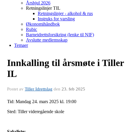
Årshjul 2026
Retningslinjer TIL
Retningslinjer - alkohol & rus
Instruks for varsling
Økonomihåndbok
Rubic
Barneidrettsforsikring (lenke til NIF)
Avslutte medlemsskap
Temaer
Innkalling til årsmøte i Tiller
IL
Postet av
Tiller Idrettslag
den
23. feb 2025
Tid: Mandag 24. mars 2025 kl. 19:00
Sted: Tiller videregående skole
Saksliste: