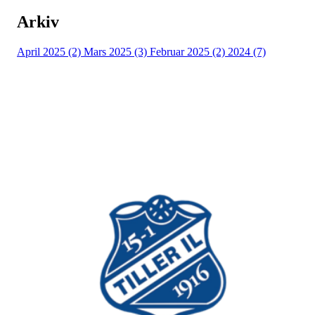
Arkiv
April 2025 (2)
Mars 2025 (3)
Februar 2025 (2)
2024 (7)
Bli medlem i idrettslaget!
Trykk her for innmelding