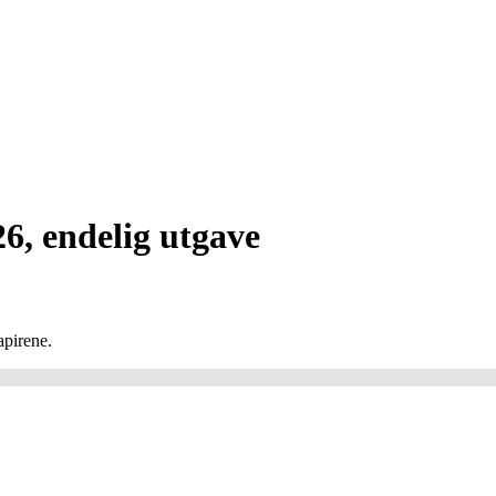
6, endelig utgave
6
apirene.