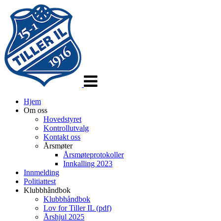
Veksle
navigasjon
Hjem
Om oss
Hovedstyret
Kontrollutvalg
Kontakt oss
Årsmøter
Årsmøteprotokoller
Innkalling 2023
Innmelding
Politiattest
Klubbhåndbok
Klubbhåndbok
Lov for Tiller IL (pdf)
Årshjul 2025