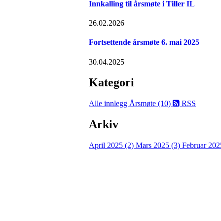
Innkalling til årsmøte i Tiller IL
26.02.2026
Fortsettende årsmøte 6. mai 2025
30.04.2025
Kategori
Alle innlegg
Årsmøte (10)
RSS
Arkiv
April 2025 (2)
Mars 2025 (3)
Februar 202
Bli medlem i idrettslaget!
Trykk her for innmelding