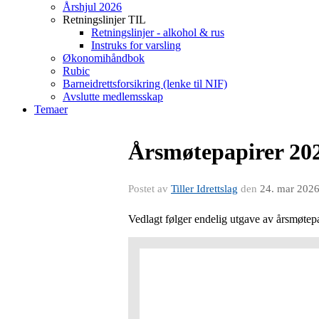
Årshjul 2026
Retningslinjer TIL
Retningslinjer - alkohol & rus
Instruks for varsling
Økonomihåndbok
Rubic
Barneidrettsforsikring (lenke til NIF)
Avslutte medlemsskap
Temaer
Årsmøtepapirer 202
Postet av
Tiller Idrettslag
den
24. mar 202
Vedlagt følger endelig utgave av årsmøtep