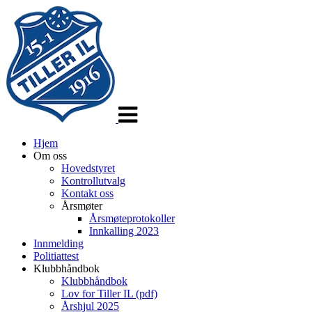
Veksle
navigasjon
Hjem
Om oss
Hovedstyret
Kontrollutvalg
Kontakt oss
Årsmøter
Årsmøteprotokoller
Innkalling 2023
Innmelding
Politiattest
Klubbhåndbok
Klubbhåndbok
Lov for Tiller IL (pdf)
Årshjul 2025