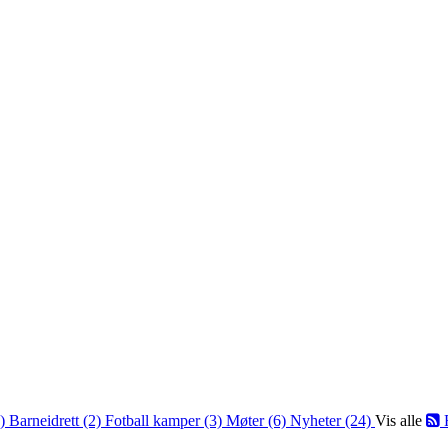
2)
Barneidrett (2)
Fotball kamper (3)
Møter (6)
Nyheter (24)
Vis alle