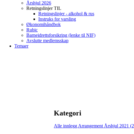
Årshjul 2026
Retningslinjer TIL
Retningslinjer - alkohol & rus
Instruks for varsling
Økonomihåndbok
Rubic
Barneidrettsforsikring (lenke til NIF)
Avslutte medlemsskap
Temaer
Kategori
Alle innlegg
Arrangement Årshjul 2021 (