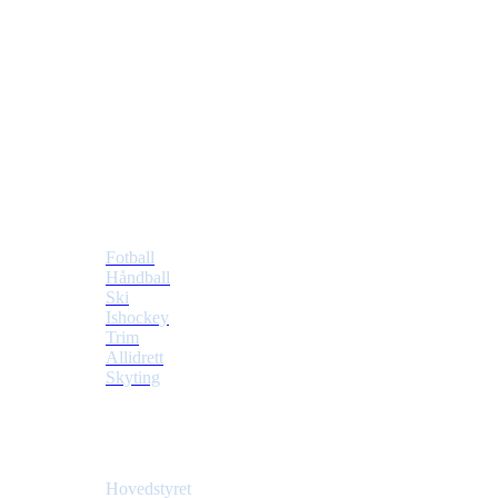
Tiller Idrettslag
Postboks 353 Tiller
7477 Trondheim
Idretter
Fotball
Håndball
Ski
Ishockey
Trim
Allidrett
Skyting
Klubben
Hovedstyret