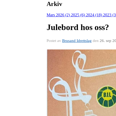
Arkiv
Mars 2026 (2)
2025 (6)
2024 (18)
2023 (
Julebord hos oss?
Postet av
Brusand Idrettslag
den
26. sep 2