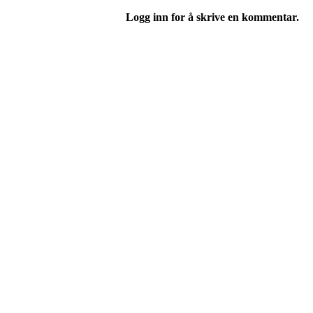
Logg inn for å skrive en kommentar.
Bli medlem i idrettslaget!
Trykk her for innmelding