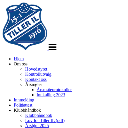
Veksle
navigasjon
Hjem
Om oss
Hovedstyret
Kontrollutvalg
Kontakt oss
Årsmøter
Årsmøteprotokoller
Innkalling 2023
Innmelding
Politiattest
Klubbhåndbok
Klubbhåndbok
Lov for Tiller IL (pdf)
Årshjul 2025