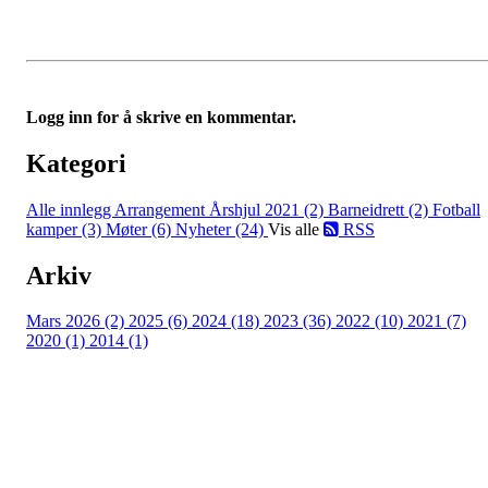
Logg inn for å skrive en kommentar.
Kategori
Alle innlegg
Arrangement Årshjul 2021 (2)
Barneidrett (2)
Fotball
kamper (3)
Møter (6)
Nyheter (24)
Vis alle
RSS
Arkiv
Mars 2026 (2)
2025 (6)
2024 (18)
2023 (36)
2022 (10)
2021 (7)
2020 (1)
2014 (1)
Bli medlem i idrettslaget!