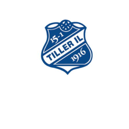
Trykk her for innmelding
Tiller Idrettslag
Postboks 353 Tiller
7477 Trondheim