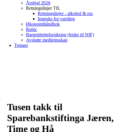
Årshjul 2026
Retningslinjer TIL
Retningslinjer - alkohol & rus
Instruks for varsling
Økonomihåndbok
Rubic
Barneidrettsforsikring (lenke til NIF)
Avslutte medlemsskap
Temaer
Tusen takk til
Sparebankstiftinga Jæren,
Time og Hå