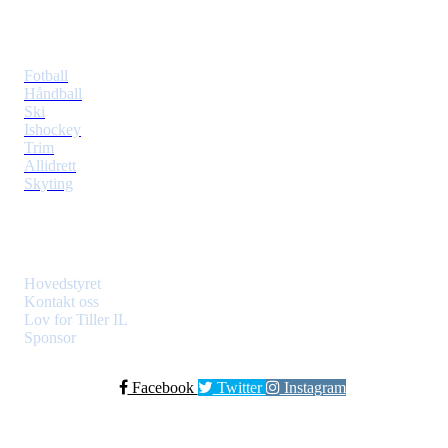
Idretter
Fotball
Håndball
Ski
Ishockey
Trim
Allidrett
Skyting
Klubben
Hovedstyret
Kontakt oss
Lov for Tiller IL
Sponsor
Facebook
Twitter
Instagram