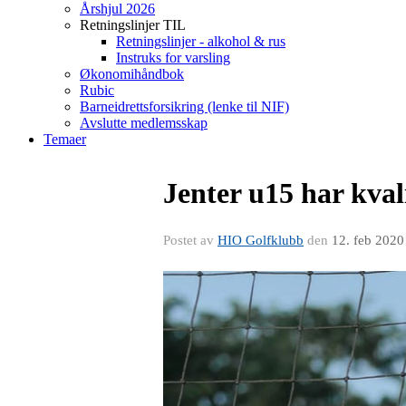
Årshjul 2026
Retningslinjer TIL
Retningslinjer - alkohol & rus
Instruks for varsling
Økonomihåndbok
Rubic
Barneidrettsforsikring (lenke til NIF)
Avslutte medlemsskap
Temaer
Jenter u15 har kvali
Postet av
HIO Golfklubb
den
12. feb 2020