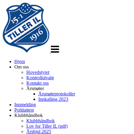
Veksle
navigasjon
Hjem
Om oss
Hovedstyret
Kontrollutvalg
Kontakt oss
Årsmøter
Årsmøteprotokoller
Innkalling 2023
Innmelding
Politiattest
Klubbhåndbok
Klubbhåndbok
Lov for Tiller IL (pdf)
Årshjul 2025