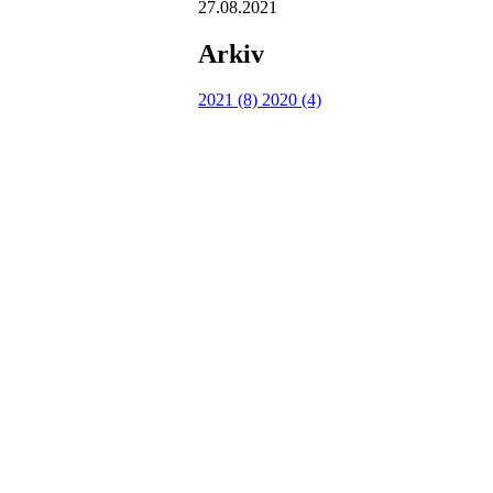
27.08.2021
Arkiv
2021 (8)
2020 (4)
Bli medlem i idrettslaget!
Trykk her for innmelding