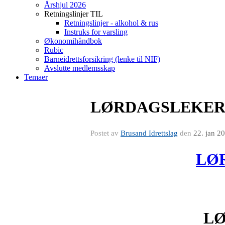
Årshjul 2026
Retningslinjer TIL
Retningslinjer - alkohol & rus
Instruks for varsling
Økonomihåndbok
Rubic
Barneidrettsforsikring (lenke til NIF)
Avslutte medlemsskap
Temaer
LØRDAGSLEKER
Postet av
Brusand Idrettslag
den
22. jan 2
LØR
LØ