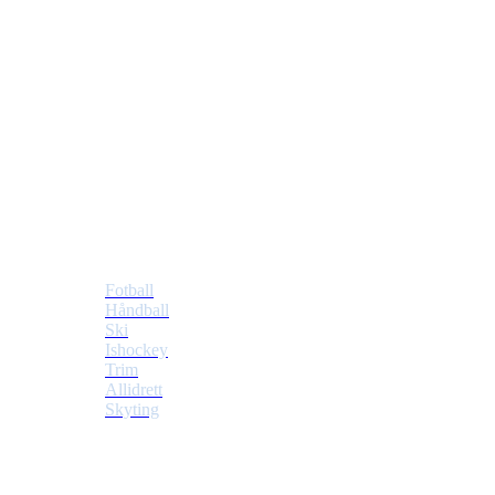
Tiller Idrettslag
Postboks 353 Tiller
7477 Trondheim
Idretter
Fotball
Håndball
Ski
Ishockey
Trim
Allidrett
Skyting
Klubben