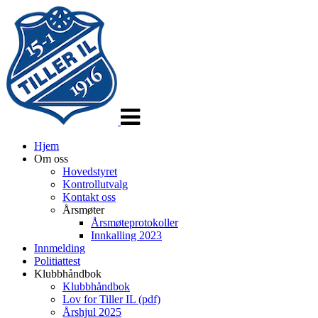
Veksle
navigasjon
Hjem
Om oss
Hovedstyret
Kontrollutvalg
Kontakt oss
Årsmøter
Årsmøteprotokoller
Innkalling 2023
Innmelding
Politiattest
Klubbhåndbok
Klubbhåndbok
Lov for Tiller IL (pdf)
Årshjul 2025