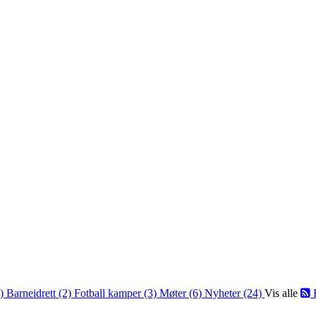
2)
Barneidrett (2)
Fotball kamper (3)
Møter (6)
Nyheter (24)
Vis alle