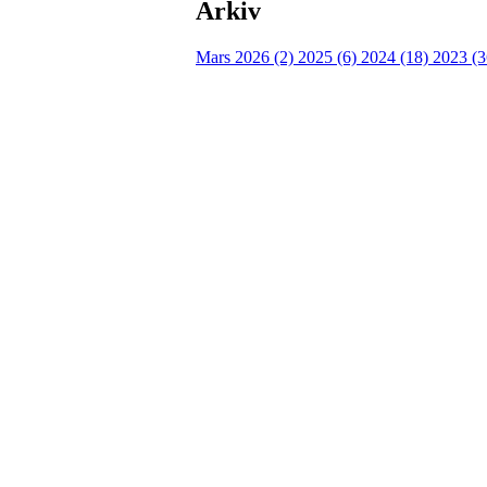
Arkiv
Mars 2026 (2)
2025 (6)
2024 (18)
2023 (
Bli medlem i idrettslaget!
Trykk her for innmelding