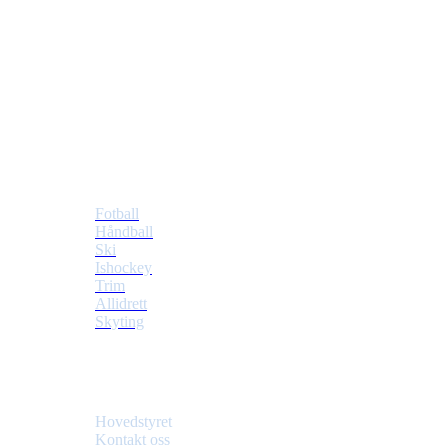
Tiller Idrettslag
Postboks 353 Tiller
7477 Trondheim
Idretter
Fotball
Håndball
Ski
Ishockey
Trim
Allidrett
Skyting
Klubben
Hovedstyret
Kontakt oss