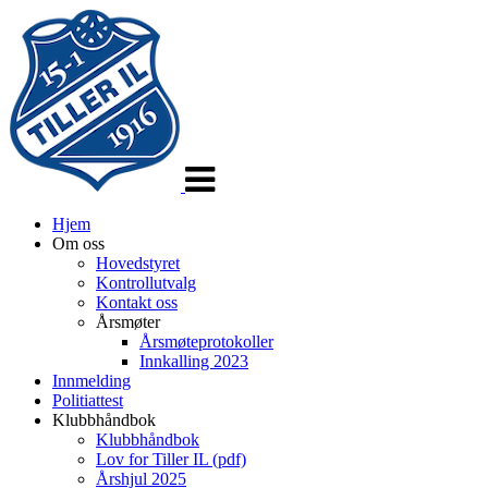
Veksle
navigasjon
Hjem
Om oss
Hovedstyret
Kontrollutvalg
Kontakt oss
Årsmøter
Årsmøteprotokoller
Innkalling 2023
Innmelding
Politiattest
Klubbhåndbok
Klubbhåndbok
Lov for Tiller IL (pdf)
Årshjul 2025