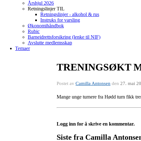
Årshjul 2026
Retningslinjer TIL
Retningslinjer - alkohol & rus
Instruks for varsling
Økonomihåndbok
Rubic
Barneidrettsforsikring (lenke til NIF)
Avslutte medlemsskap
Temaer
TRENINGSØKT M
Postet av
Camilla Antonsen
den
27. mai 2
Mange unge turnere fra Hødd turn fikk tre
Logg inn for å skrive en kommentar.
Siste fra Camilla Antonse