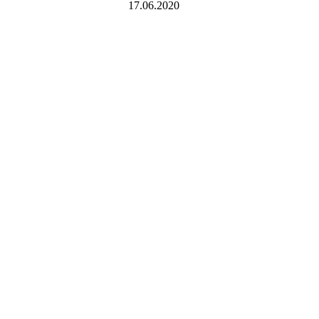
17.06.2020
Bli medlem i idrettslaget!
Trykk her for innmelding