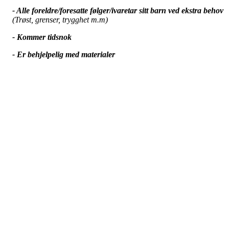
- Alle foreldre/foresatte følger/ivaretar sitt barn ved ekstra behov
(Trøst, grenser, trygghet m.m)
- Kommer tidsnok
- Er behjelpelig med materialer
* Søsken skal være utenfor banen! Dette fordi tilbudet skal være til
det beste for barn på allidrett.
Vi samles for opprop, deretter oppvarming og aktiviteter på tirsdag
kl. 17.00.