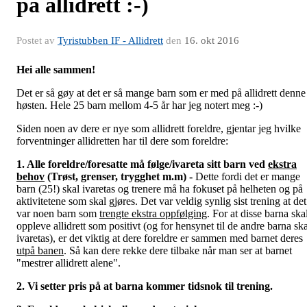
på allidrett :-)
Postet av
Tyristubben IF - Allidrett
den
16. okt 2016
Hei alle sammen!
Det er så gøy at det er så mange barn som er med på allidrett denne
høsten. Hele 25 barn mellom 4-5 år har jeg notert meg :-)
Siden noen av dere er nye som allidrett foreldre, gjentar jeg hvilke
forventninger allidretten har til dere som foreldre:
1. Alle foreldre/foresatte må følge/ivareta sitt barn ved
ekstra
behov
(Trøst, grenser, trygghet m.m) -
Dette fordi det er mange
barn (25!) skal ivaretas og trenere må ha fokuset på helheten og på
aktivitetene som skal gjøres. Det var veldig synlig sist trening at det
var noen barn som
trengte ekstra oppfølging
. For at disse barna ska
oppleve allidrett som positivt (og for hensynet til de andre barna ska
ivaretas), er det viktig at dere foreldre er sammen med barnet deres
utpå banen
. Så kan dere rekke dere tilbake når man ser at barnet
"mestrer allidrett alene".
2. Vi setter pris på at barna kommer tidsnok til trening.