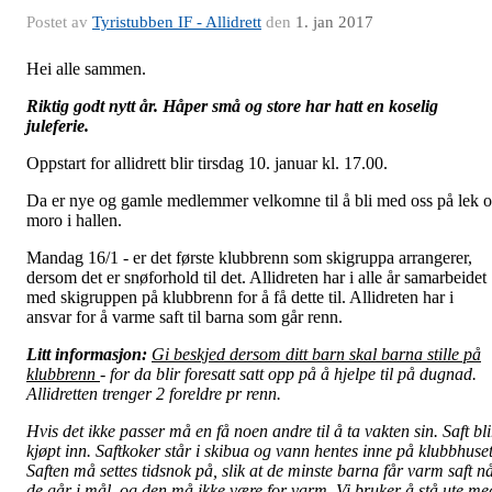
Postet av
Tyristubben IF - Allidrett
den
1. jan 2017
Hei alle sammen.
Riktig godt nytt år. Håper små og store har hatt en koselig
juleferie.
Oppstart for allidrett blir tirsdag 10. januar kl. 17.00.
Da er nye og gamle medlemmer velkomne til å bli med oss på lek 
moro i hallen.
Mandag 16/1 - er det første klubbrenn som skigruppa arrangerer,
dersom det er snøforhold til det. Allidreten har i alle år samarbeidet
med skigruppen på klubbrenn for å få dette til. Allidreten har i
ansvar for å varme saft til barna som går renn.
Litt informasjon:
Gi beskjed dersom ditt barn skal barna stille på
klubbrenn
- for da blir foresatt satt opp på å hjelpe til på dugnad.
Allidretten trenger 2 foreldre pr renn.
Hvis det ikke passer må en få noen andre til å ta vakten sin. Saft bli
kjøpt inn. Saftkoker står i skibua og vann hentes inne på klubbhuset
Saften må settes tidsnok på, slik at de minste barna får varm saft n
de går i mål, og den må ikke være for varm. Vi bruker å stå ute me