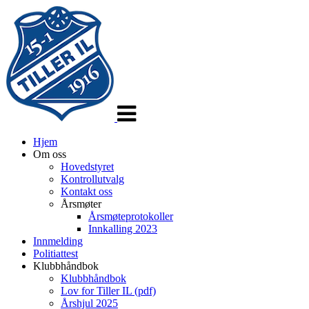
Veksle
navigasjon
Hjem
Om oss
Hovedstyret
Kontrollutvalg
Kontakt oss
Årsmøter
Årsmøteprotokoller
Innkalling 2023
Innmelding
Politiattest
Klubbhåndbok
Klubbhåndbok
Lov for Tiller IL (pdf)
Årshjul 2025