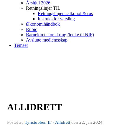
Årshjul 2026
Retningslinjer TIL
Retningslinjer - alkohol & rus
Instruks for varsling
Økonomihåndbok
Rubic
Barneidrettsforsikring (lenke til NIF)
Avslutte medlemsskap
Temaer
ALLIDRETT
Postet av
Tyristubben IF - Allidrett
den
22. jan 2024