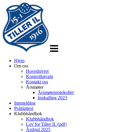
Veksle
navigasjon
Hjem
Om oss
Hovedstyret
Kontrollutvalg
Kontakt oss
Årsmøter
Årsmøteprotokoller
Innkalling 2023
Innmelding
Politiattest
Klubbhåndbok
Klubbhåndbok
Lov for Tiller IL (pdf)
Årshjul 2025