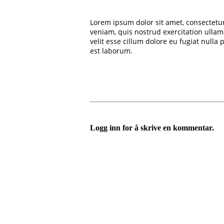
Lorem ipsum dolor sit amet, consectetu
veniam, quis nostrud exercitation ullam
velit esse cillum dolore eu fugiat nulla
est laborum.
Logg inn for å skrive en kommentar.
Bli medlem i idrettslaget!
Trykk her for innmelding