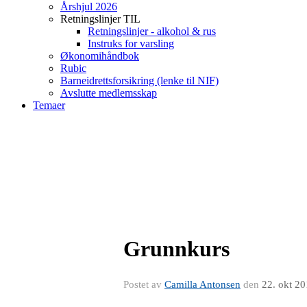
Årshjul 2026
Retningslinjer TIL
Retningslinjer - alkohol & rus
Instruks for varsling
Økonomihåndbok
Rubic
Barneidrettsforsikring (lenke til NIF)
Avslutte medlemsskap
Temaer
Grunnkurs
Postet av
Camilla Antonsen
den
22. okt 2