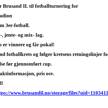
r Brusand IL til fotballturnering for
tadion
m 3er-fotball.
, jente- og mix- lag.
p er vinnere og får pokal!
 fotballkrets og følger kretsens retningslinjer fo
lse før gjennomført cup.
ktinformasjon, pris osv.
d!
tps://www.brusandil.no/storage/files?uid=11034