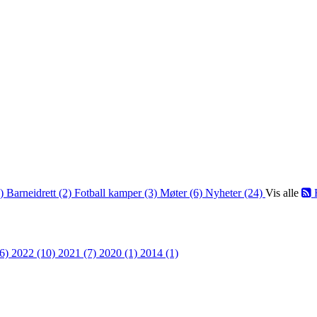
2)
Barneidrett (2)
Fotball kamper (3)
Møter (6)
Nyheter (24)
Vis alle
36)
2022 (10)
2021 (7)
2020 (1)
2014 (1)