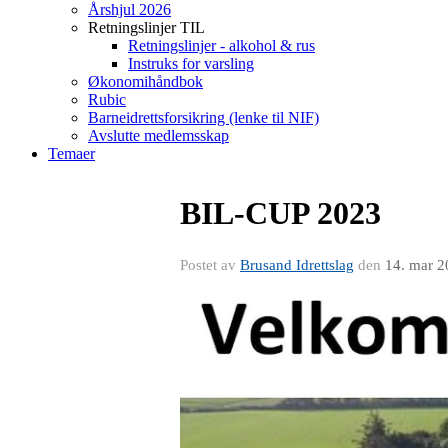
Årshjul 2026
Retningslinjer TIL
Retningslinjer - alkohol & rus
Instruks for varsling
Økonomihåndbok
Rubic
Barneidrettsforsikring (lenke til NIF)
Avslutte medlemsskap
Temaer
BIL-CUP 2023
Postet av
Brusand Idrettslag
den
14. mar 2