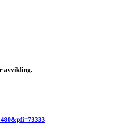
r avvikling.
11480&pfi=73333