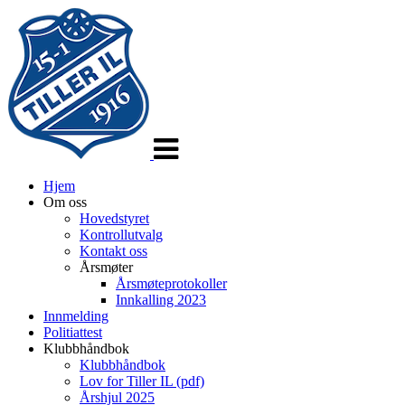
Veksle
navigasjon
Hjem
Om oss
Hovedstyret
Kontrollutvalg
Kontakt oss
Årsmøter
Årsmøteprotokoller
Innkalling 2023
Innmelding
Politiattest
Klubbhåndbok
Klubbhåndbok
Lov for Tiller IL (pdf)
Årshjul 2025