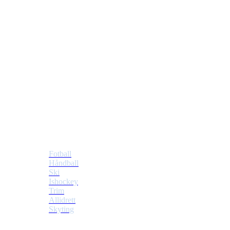
Tiller Idrettslag
Postboks 353 Tiller
7477 Trondheim
Idretter
Fotball
Håndball
Ski
Ishockey
Trim
Allidrett
Skyting