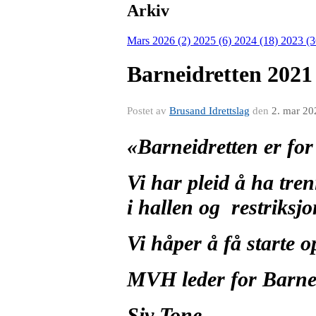
Arkiv
Mars 2026 (2)
2025 (6)
2024 (18)
2023 (
Barneidretten 2021
Postet av
Brusand Idrettslag
den
2. mar 20
«Barneidretten er for
Vi har pleid å ha tre
i hallen og restriksj
Vi håper å få starte o
MVH leder for Barne
Siv Tone