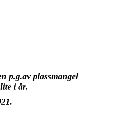
Men p.g.av plassmangel
ite i år.
2021.