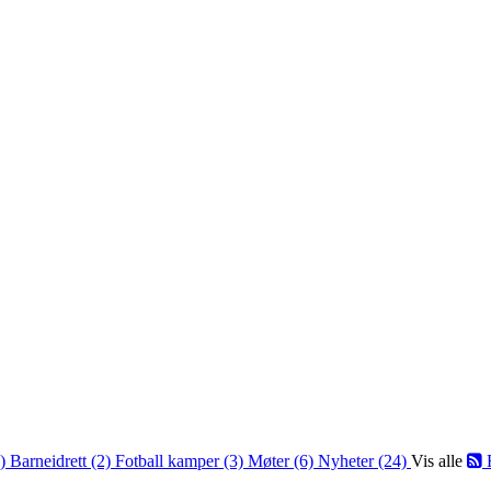
2)
Barneidrett (2)
Fotball kamper (3)
Møter (6)
Nyheter (24)
Vis alle