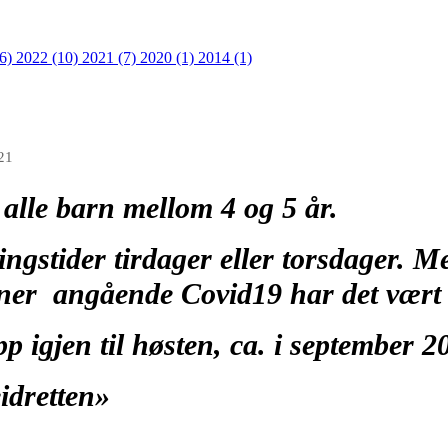
36)
2022 (10)
2021 (7)
2020 (1)
2014 (1)
21
 alle barn mellom 4 og 5 år.
ningstider tirdager eller torsdager. 
oner angående Covid19 har det vært l
pp igjen til høsten, ca. i september 
idretten»