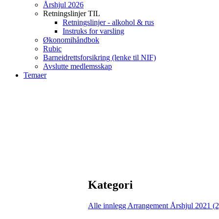
Årshjul 2026
Retningslinjer TIL
Retningslinjer - alkohol & rus
Instruks for varsling
Økonomihåndbok
Rubic
Barneidrettsforsikring (lenke til NIF)
Avslutte medlemsskap
Temaer
Kategori
Alle innlegg
Arrangement Årshjul 2021 (