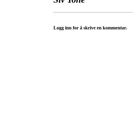
Logg inn for å skrive en kommentar.
Bli medlem i idrettslaget!
Trykk her for innmelding