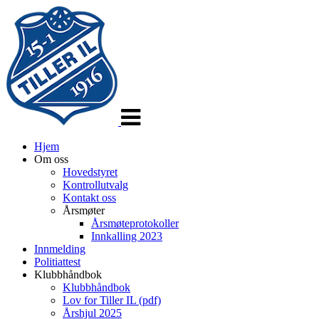
Veksle
navigasjon
Hjem
Om oss
Hovedstyret
Kontrollutvalg
Kontakt oss
Årsmøter
Årsmøteprotokoller
Innkalling 2023
Innmelding
Politiattest
Klubbhåndbok
Klubbhåndbok
Lov for Tiller IL (pdf)
Årshjul 2025