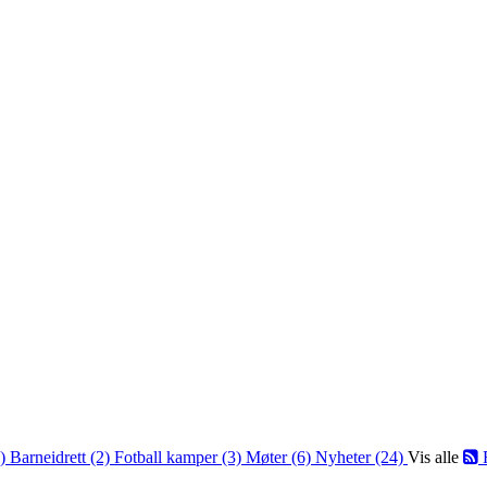
2)
Barneidrett (2)
Fotball kamper (3)
Møter (6)
Nyheter (24)
Vis alle