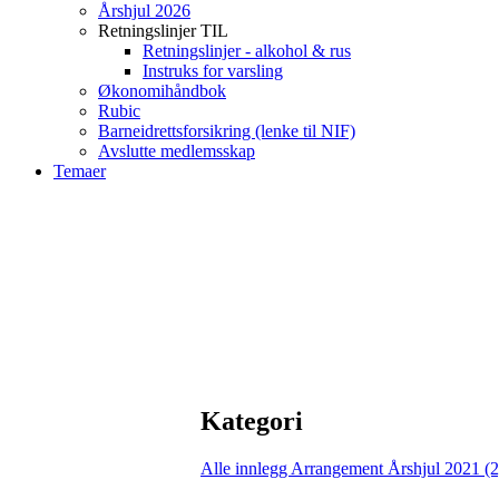
Årshjul 2026
Retningslinjer TIL
Retningslinjer - alkohol & rus
Instruks for varsling
Økonomihåndbok
Rubic
Barneidrettsforsikring (lenke til NIF)
Avslutte medlemsskap
Temaer
Kategori
Alle innlegg
Arrangement Årshjul 2021 (