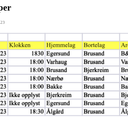
per
023