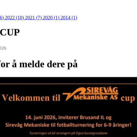
36)
2022 (10)
2021 (7)
2020 (1)
2014 (1)
e CUP
026
for å melde dere på