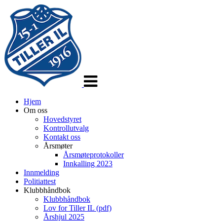
Veksle
navigasjon
Hjem
Om oss
Hovedstyret
Kontrollutvalg
Kontakt oss
Årsmøter
Årsmøteprotokoller
Innkalling 2023
Innmelding
Politiattest
Klubbhåndbok
Klubbhåndbok
Lov for Tiller IL (pdf)
Årshjul 2025