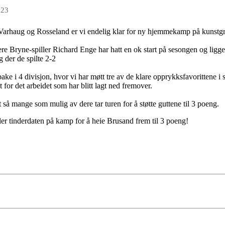
023
 Varhaug og Rosseland er vi endelig klar for ny hjemmekamp på kunstg
ere Bryne-spiller Richard Enge har hatt en ok start på sesongen og ligge
 der de spilte 2-2
ilbake i 4 divisjon, hvor vi har møtt tre av de klare opprykksfavorittene i
t for det arbeidet som har blitt lagt ned fremover.
t så mange som mulig av dere tar turen for å støtte guttene til 3 poeng.
ler tinderdaten på kamp for å heie Brusand frem til 3 poeng!