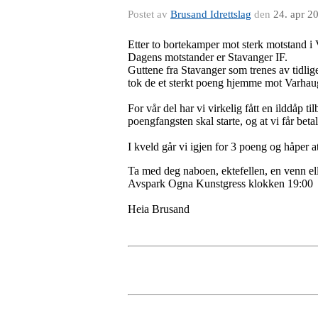
Postet av
Brusand Idrettslag
den
24. apr 2
Etter to bortekamper mot sterk motstand i
Dagens motstander er Stavanger IF.
Guttene fra Stavanger som trenes av tidlig
tok de et sterkt poeng hjemme mot Varhaug
For vår del har vi virkelig fått en ilddåp t
poengfangsten skal starte, og at vi får betal
I kveld går vi igjen for 3 poeng og håper a
Ta med deg naboen, ektefellen, en venn el
Avspark Ogna Kunstgress klokken 19:00
Heia Brusand